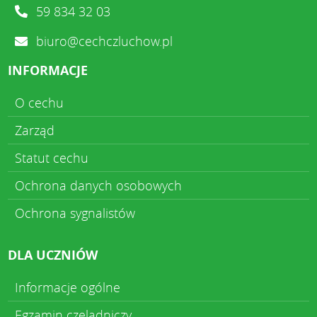
59 834 32 03
biuro@cechczluchow.pl
INFORMACJE
O cechu
Zarząd
Statut cechu
Ochrona danych osobowych
Ochrona sygnalistów
DLA UCZNIÓW
Informacje ogólne
Egzamin czeladniczy