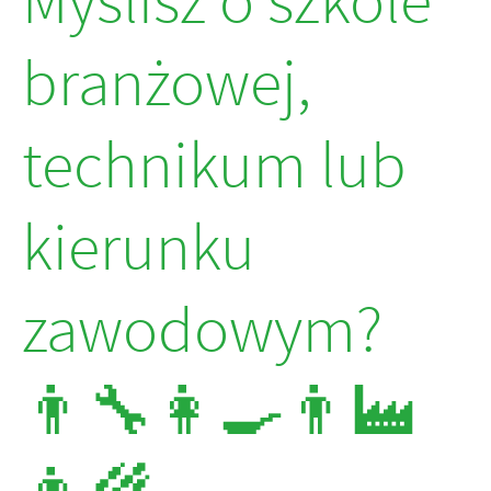
Myślisz o szkole
branżowej,
technikum lub
kierunku
zawodowym?
👨‍🔧👩‍🍳👨‍🏭