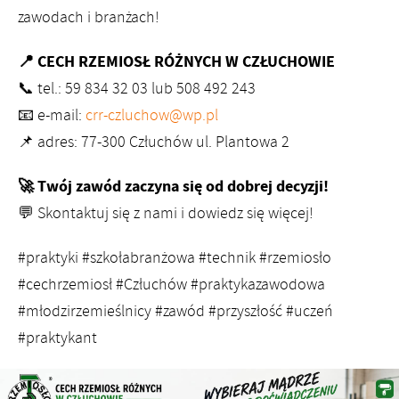
zawodach i branżach!
📍 CECH RZEMIOSŁ RÓŻNYCH W CZŁUCHOWIE
📞 tel.: 59 834 32 03 lub 508 492 243
📧 e-mail:
crr-czluchow@wp.pl
📌 adres: 77-300 Człuchów ul. Plantowa 2
🚀 Twój zawód zaczyna się od dobrej decyzji!
💬 Skontaktuj się z nami i dowiedz się więcej!
#praktyki #szkołabranżowa #technik #rzemiosło
#cechrzemiosł #Człuchów #praktykazawodowa
#młodzirzemieślnicy #zawód #przyszłość #uczeń
#praktykant