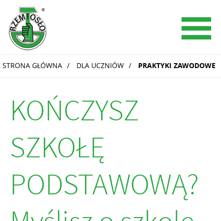
STRONA GŁÓWNA
DLA UCZNIÓW
PRAKTYKI ZAWODOWE
KOŃCZYSZ
SZKOŁĘ
PODSTAWOWĄ?