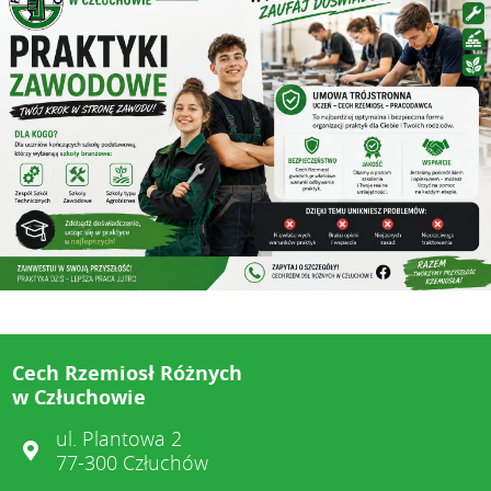
Cech Rzemiosł Różnych
w Człuchowie
ul. Plantowa 2
77-300 Człuchów